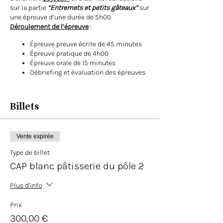
sur la partie
“Entremets et petits gâteaux”
sur
une épreuve d’une durée de 5h00.
Déroulement de l’épreuve
:
Épreuve preuve écrite de 45 minutes
Épreuve pratique de 4h00
Épreuve orale de 15 minutes
Débriefing et évaluation des épreuves
Déroulement de la journée :
Billets
09h15 - 10h00 : Épreuve écrite
10h - 14h00 : Épreuve pratique
14h00 : Présentation des productions +
épreuve orale
Vente expirée
14h à 14h20 : Repas de 20 minutes
Type de billet
14h20 à 15h20 : Nettoyage du
CAP blanc pâtisserie du pôle 2
laboratoire
15h20 - 16h30 : Débrief de la journée
avec les notations
Plus d'info
16h30 : Fin de la journée
Prix
Durée de la journée :
7h
Le candidat se
300,00 €
présente le matin à 08h45 et doit venir avec :