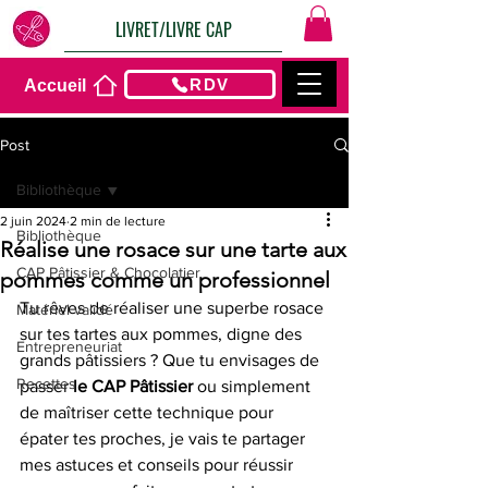
LIVRET/LIVRE CAP
RDV
Accueil
Post
Bibliothèque
2 juin 2024
2 min de lecture
Bibliothèque
Réalise une rosace sur une tarte aux
CAP Pâtissier & Chocolatier
pommes comme un professionnel
Tu rêves de réaliser une superbe rosace 
Matériel validé
sur tes tartes aux pommes, digne des 
Entrepreneuriat
grands pâtissiers ? Que tu envisages de 
Recettes
passer 
le CAP Pâtissier 
ou simplement 
de maîtriser cette technique pour 
épater tes proches, je vais te partager 
mes astuces et conseils pour réussir 