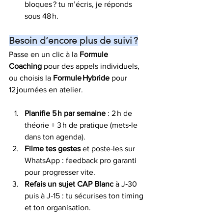
bloques ? tu m’écris, je réponds 
sous 48 h.
Besoin d’encore plus de suivi ?
Passe en un clic à la 
Formule 
Coaching
 pour des appels individuels, 
ou choisis la 
Formule Hybride
 pour 
12 journées en atelier.
Planifie 5 h par semaine
 : 2 h de 
théorie + 3 h de pratique (mets‑le 
dans ton agenda).
Filme tes gestes
 et poste‑les sur 
WhatsApp : feedback pro garanti 
pour progresser vite.
Refais un sujet CAP Blanc
 à J‑30 
puis à J‑15 : tu sécurises ton timing 
et ton organisation.