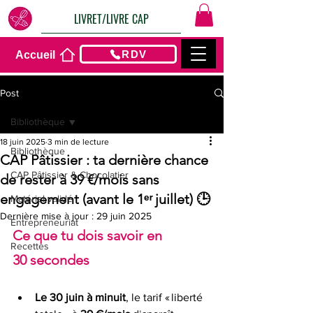
LIVRET/LIVRE CAP
RDV
Accueil
Post
Bibliothèque
18 juin 2025
3 min de lecture
Bibliothèque
CAP Pâtissier : ta dernière chance
CAP Pâtissier & Chocolatier
de rester à 39 €/mois sans
engagement (avant le 1ᵉʳ juillet) 🕒
Matériel validé
Dernière mise à jour :
29 juin 2025
Entrepreneuriat
Ce que tu dois savoir en 
Recettes
30 secondes
Le 30 juin à minuit
, le tarif « liberté 