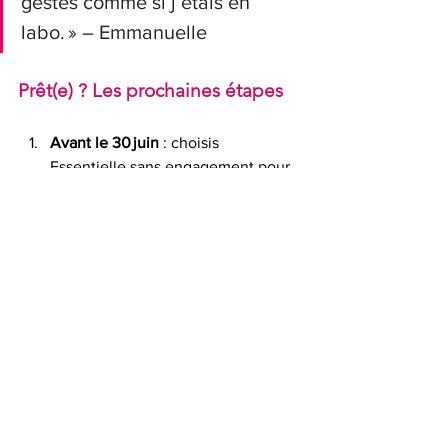
gestes comme si j’étais en 
labo. » – Emmanuelle
Prêt(e) ? Les prochaines étapes
Avant le 30 juin
 : choisis 
Essentielle sans engagement pour 
garder le 39 €/mois.
Après
 : engage‑toi 12 mois pour 
rester à 39 € ou passe à 59 € sans 
engagement.
Besoin de plus ? 
Passe en 
Coaching
 ou 
réserve un appel
 pour 
l’Hybride.
👉 Je profite du tarif Essentielle 
maintenant
Ou