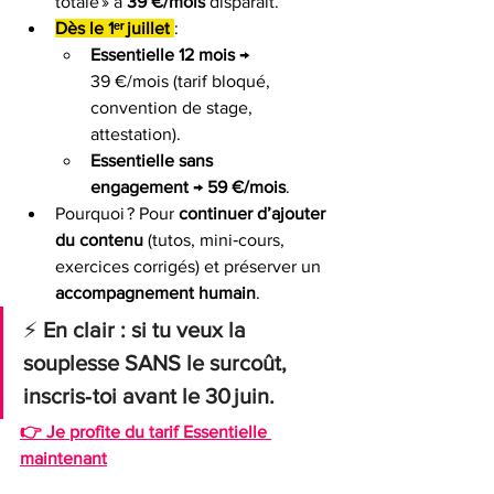
totale » à 
39 €/mois
 disparaît.
Dès le 1ᵉʳ juillet
:
Essentielle 12 mois
 → 
39 €/mois (tarif bloqué, 
convention de stage, 
attestation).
Essentielle sans 
engagement
 → 
59 €/mois
.
Pourquoi ? Pour 
continuer d’ajouter 
du contenu
 (tutos, mini‑cours, 
exercices corrigés) et préserver un 
accompagnement humain
.
⚡ 
En clair : si tu veux la 
souplesse SANS le surcoût, 
inscris‑toi avant le 30 juin.
👉 Je profite du tarif Essentielle 
maintenant