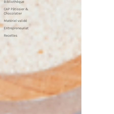
Bibliothèque
CAP Pâtissier &
Chocolatier
Matériel validé
Entrepreneuriat
Recettes