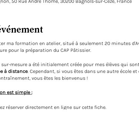
gnon, 50 Rue André Thomé, 30200 Bagnols-sur-Cèze, France
'événement
ter ma formation en atelier, situé à seulement 20 minutes d'A
re pour la préparation du CAP Pâtissier.
 sur-mesure a été initialement créée pour mes élèves qui sont
e à distance
. Cependant, si vous êtes dans une autre école e
'entraînement, vous êtes les bienvenus !
on est simple :
ez réserver directement en ligne sur cette fiche.
ns un rendez-vous téléphonique pour discuter de la journée d
ez atteindre pour votre examen.
ir un accompagnement personnalisé.