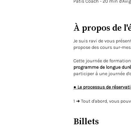
Patis Coach - 20 min d'Avi
À propos de l
Je suis ravi de vous présen
propose des cours sur-mesu
Cette journée de formation
programme de longue duré
participer à une journée d
● Le processus de réservati
1 ➜ Tout d'abord, vous pouv
2 ➜ Ensuite, nous organiso
objectifs que vous souhait
Billets
● Je m'engage à vous offr