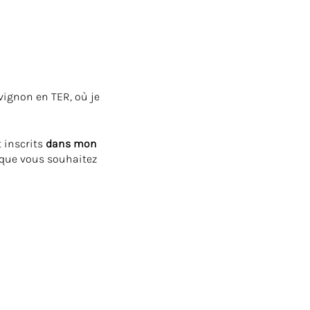
vignon en TER, où je
 inscrits
dans mon
t que vous souhaitez
e formation et des