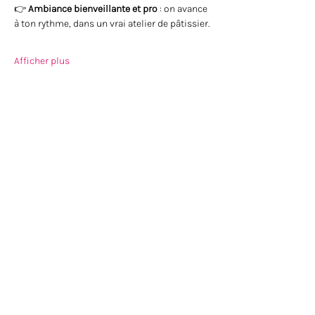
👉 
Ambiance bienveillante et pro
 : on avance 
à ton rythme, dans un vrai atelier de pâtissier.
Afficher plus
Partager cet événement
PatisCoach par Fernando Maria
Formation CAP Pâtissier et CAP
Chocolaterie-Confiserie en ligne, en hybride
et en atelier
Plus de 4 000 élèves accompagnés depuis 2009.
Candidats libres et reconversions
professionnelles