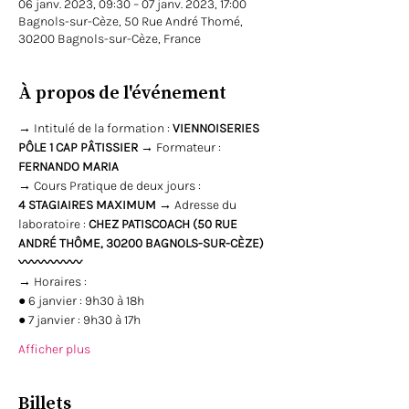
06 janv. 2023, 09:30 – 07 janv. 2023, 17:00
Bagnols-sur-Cèze, 50 Rue André Thomé,
30200 Bagnols-sur-Cèze, France
À propos de l'événement
→ Intitulé de la formation : 
VIENNOISERIES 
PÔLE 1 CAP PÂTISSIER
 → Formateur : 
FERNANDO MARIA
→ Cours Pratique de deux jours :  
4 STAGIAIRES MAXIMUM
 → Adresse du 
laboratoire :
 CHEZ PATISCOACH (50 RUE 
ANDRÉ THÔME, 30200 BAGNOLS-SUR-CÈZE)
〰〰〰〰〰
→ Horaires : 
● 6 janvier : 9h30 à 18h
● 7 janvier : 9h30 à 17h
Afficher plus
Billets