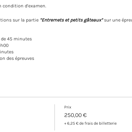
n condition d’examen.
tions sur la partie
“Entremets et petits gâteaux”
sur une épreu
e de 45 minutes
4h00
minutes
ion des épreuves
:
e écrite
pratique
des productions + épreuve orale
s de 20 minutes
yage du laboratoire
Prix
f de la journée avec les notations
250,00 €
née
+ 6,25 € de frais de billetterie
e candidat se présente le matin à 08h40 et doit venir avec :