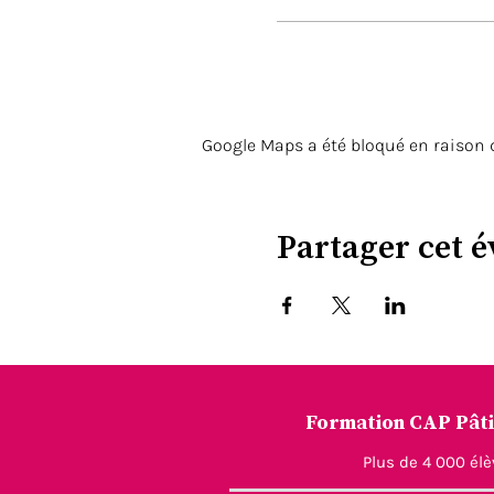
Une mallette (CAP Pâti
Des éléments pour les
Une tenue professionn
Cahier de recettes (c
Stylo et calculatrice
Google Maps a été bloqué en raison 
Prévoir glacières et b
Plaisir de vous accueillir 
Partager cet 
Formation CAP Pâtis
Plus de 4 000 él