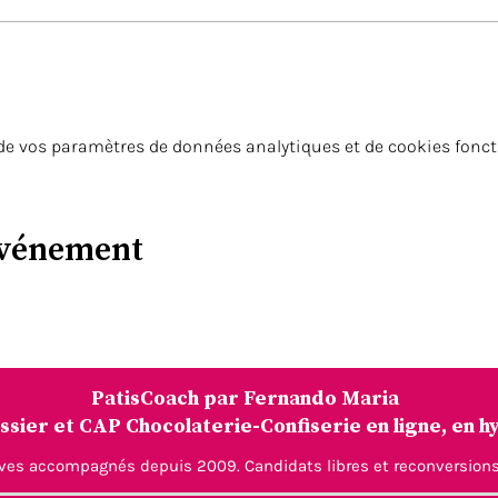
ssier) + Cercles à tarte de 20 ou 22 cm.
 décors (pochoirs, gabarits,…)
elle Pâtissier avec des chaussures de sécurité
arnet complet avec les bases)
de vos paramètres de données analytiques et de cookies fonct
oites pour les productions
dans mon atelier😊
événement
PatisCoach par Fernando Maria
sier et CAP Chocolaterie-Confiserie en ligne, en hy
èves accompagnés depuis 2009. Candidats libres et reconversions