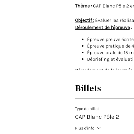
Thème :
CAP Blanc Pôle 2 e
Objectif :
Évaluer les réalisa
Déroulement de l’épreuve
:
Épreuve preuve écrit
Épreuve pratique de 
Épreuve orale de 15 
Débriefing et évaluat
Déroulement de la journée 
09h15 - 10h00 : Épreuv
Billets
10h - 14h30 : Épreuve 
14h30 : Présentation 
14h30 à 14h50 : Repa
14h50 à 15h20 : Netto
Type de billet
15h20 - 16h30 : Débrie
CAP Blanc Pôle 2
16h30 : Fin de la jour
Plus d'info
Durée de la journée :
7h
L