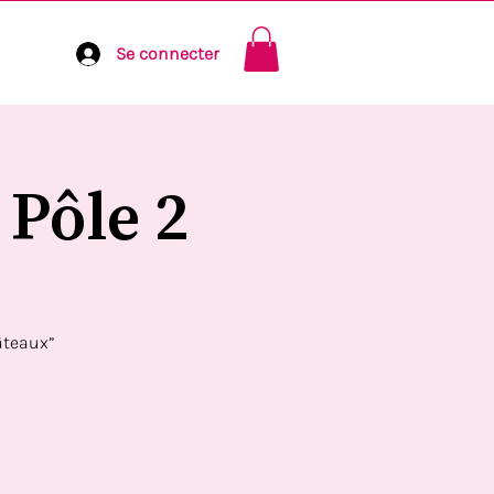
Se connecter
 Pôle 2
gâteaux”